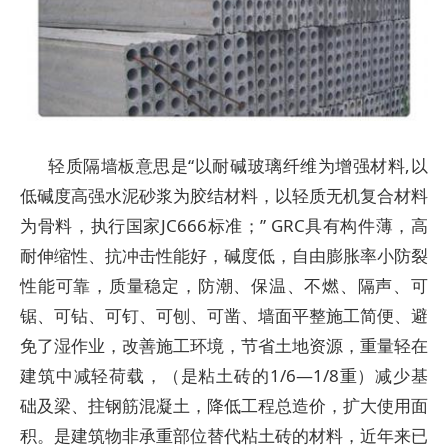
轻质隔墙板意思是“以耐碱玻璃纤维为增强材料,以
低碱度高强水泥砂浆为胶结材料，以轻质无机复合材料
为骨料，执行国家JC666标准；” GRC具有构件薄，高
耐伸缩性、抗冲击性能好，碱度低，自由膨胀率小防裂
性能可靠，质量稳定，防潮、保温、不燃、隔声、可
锯、可钻、可钉、可刨、可凿、墙面平整施工简便、避
免了湿作业，改善施工环境，节省土地资源，重量轻在
建筑中减轻荷载，（是粘土砖的1/6—1/8重）减少基
础及梁、拄钢筋混凝土，降低工程总造价，扩大使用面
积。是建筑物非承重部位替代粘土砖的材料，近年来已