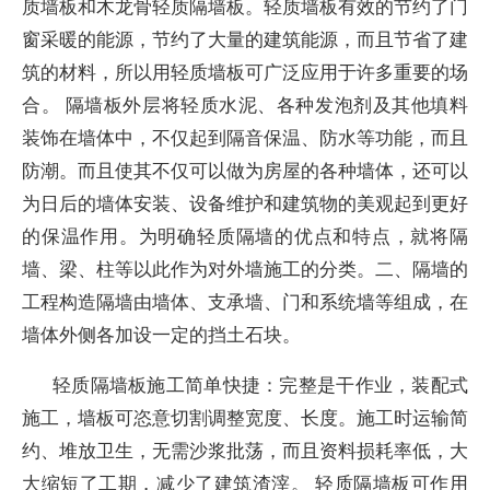
质墙板和木龙骨轻质隔墙板。轻质墙板有效的节约了门
窗采暖的能源，节约了大量的建筑能源，而且节省了建
筑的材料，所以用轻质墙板可广泛应用于许多重要的场
合。 隔墙板外层将轻质水泥、各种发泡剂及其他填料
装饰在墙体中，不仅起到隔音保温、防水等功能，而且
防潮。而且使其不仅可以做为房屋的各种墙体，还可以
为日后的墙体安装、设备维护和建筑物的美观起到更好
的保温作用。为明确轻质隔墙的优点和特点，就将隔
墙、梁、柱等以此作为对外墙施工的分类。二、隔墙的
工程构造隔墙由墙体、支承墙、门和系统墙等组成，在
墙体外侧各加设一定的挡土石块。
轻质隔墙板施工简单快捷：完整是干作业，装配式
施工，墙板可恣意切割调整宽度、长度。施工时运输简
约、堆放卫生，无需沙浆批荡，而且资料损耗率低，大
大缩短了工期，减少了建筑渣滓。 轻质隔墙板可作用