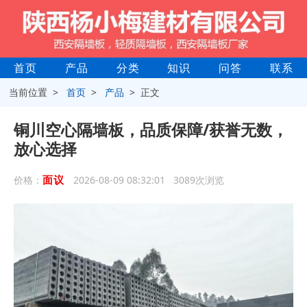
首页
产品
分类
知识
问答
联系
当前位置 >
首页
>
产品
> 正文
铜川空心隔墙板，品质保障/获誉无数，
放心选择
面议
价格：
2026-08-09 08:32:01 3089次浏览